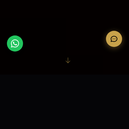
4
4,6 ★
ABENTEUER
614 GOOGLE-
BEWERTUNGEN
66
ab 8